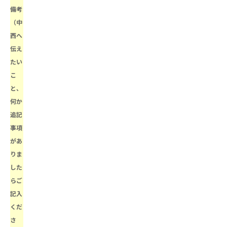
備考
（中
西へ
伝え
たい
こ
と、
何か
追記
事項
があ
りま
した
らご
記入
くだ
さ