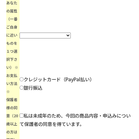
あなた
の属性
（一番
ご自身
に近い
ものを
１つ選
択下さ
い）
※
お支払
クレジットカード（PayPal払い）
い方法
銀行振込
※
保護者
様の同
私は未成年のため、今回の商品内容・申込みについ
意（20
て保護者の同意を得ています。
歳以上
の方は