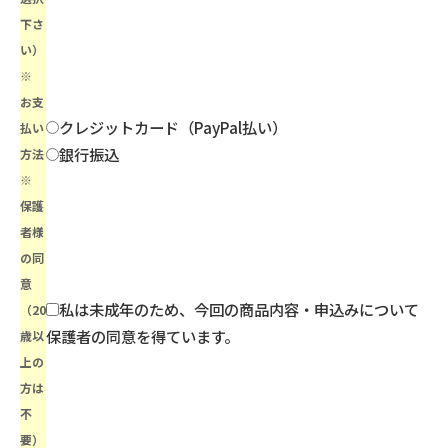
下さ
い）
※
お支
クレジットカード（PayPal払い）
払い
銀行振込
方法
※
保護
者様
の同
意
私は未成年のため、今回の商品内容・申込みについて
（20
保護者の同意を得ています。
歳以
上の
方は
不
要）