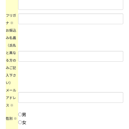
フリガ
ナ
※
お振込
み名義
（氏名
と異な
る方の
みご記
入下さ
い）
メール
アドレ
ス
※
男
性別
※
女