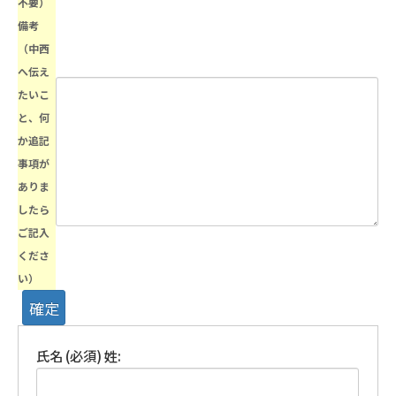
不要）
備考
（中西
へ伝え
たいこ
と、何
か追記
事項が
ありま
したら
ご記入
くださ
い）
氏名 (必須)
姓: