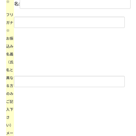
※
名:
フリ
ガナ
※
お振
込み
名義
（氏
名と
異な
る方
のみ
ご記
入下
さ
い）
メー