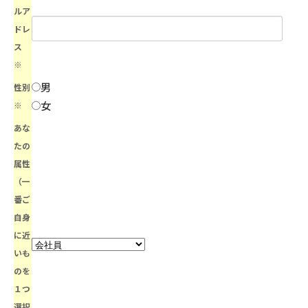
ルア
ドレ
ス
※
男
性別
女
※
あな
たの
属性
（一
番ご
自身
に近
いも
のを
１つ
選択