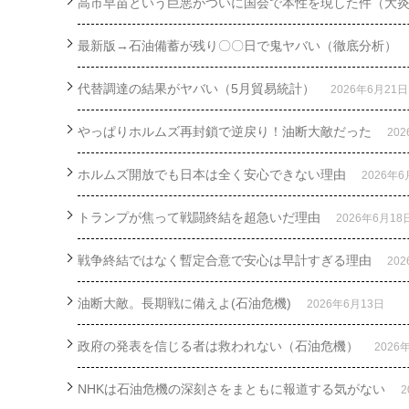
高市早苗という巨悪がついに国会で本性を現した件（大
最新版→石油備蓄が残り〇〇日で鬼ヤバい（徹底分析）
代替調達の結果がヤバい（5月貿易統計）
2026年6月21日
やっぱりホルムズ再封鎖で逆戻り！油断大敵だった
20
ホルムズ開放でも日本は全く安心できない理由
2026年6
トランプが焦って戦闘終結を超急いだ理由
2026年6月18
戦争終結ではなく暫定合意で安心は早計すぎる理由
20
油断大敵。長期戦に備えよ(石油危機)
2026年6月13日
政府の発表を信じる者は救われない（石油危機）
2026
NHKは石油危機の深刻さをまともに報道する気がない
2