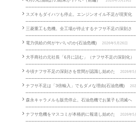
4月の石油統計の結果がヤバい（前編）
2026年5月29日
スズキもダイハツも停止。エンジンオイル不足が現実化
三菱重工も危機。全工場が停止するナフサ不足の深刻さ
電力供給の何がヤバいのか(石油危機)
2026年5月26日
大手商社の元社長「6月に詰む」（ナフサ不足の深刻化）
今頃ナフサ不足の深刻さを世間が認識し始めた
2026年5
ナフサ不足は「3倍輸入」でもダメな理由(石油危機)
20
森永キャラメルも販売停止。石油危機でお菓子も消滅へ
ナフサ危機をマスコミが本格的に報道し始めた
2026年5