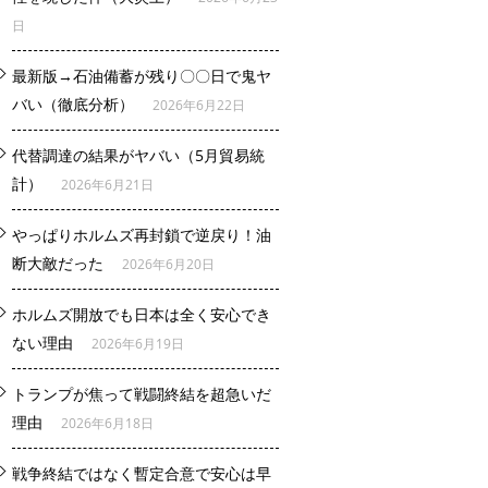
日
最新版→石油備蓄が残り〇〇日で鬼ヤ
バい（徹底分析）
2026年6月22日
代替調達の結果がヤバい（5月貿易統
計）
2026年6月21日
やっぱりホルムズ再封鎖で逆戻り！油
断大敵だった
2026年6月20日
ホルムズ開放でも日本は全く安心でき
ない理由
2026年6月19日
トランプが焦って戦闘終結を超急いだ
理由
2026年6月18日
戦争終結ではなく暫定合意で安心は早