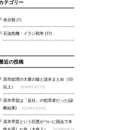
カテゴリー
未分類
(1)
石油危機・イラン戦争
(37)
最近の投稿
高市総理の大量の嘘と詭弁まとめ（50
以上）
2026年6月27日
高市早苗は「反社」の犯罪者だった(診
断結果)
2026年6月24日
高市早苗という巨悪がついに国会で本
性を現した件（大炎上）
2026年6月23