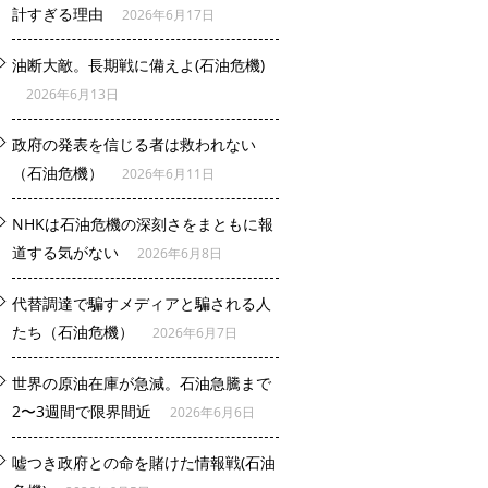
計すぎる理由
2026年6月17日
油断大敵。長期戦に備えよ(石油危機)
2026年6月13日
政府の発表を信じる者は救われない
（石油危機）
2026年6月11日
NHKは石油危機の深刻さをまともに報
道する気がない
2026年6月8日
代替調達で騙すメディアと騙される人
たち（石油危機）
2026年6月7日
世界の原油在庫が急減。石油急騰まで
2〜3週間で限界間近
2026年6月6日
嘘つき政府との命を賭けた情報戦(石油