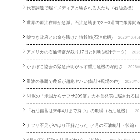
代替調達で騙すメディアと騙される人たち（石油危機）
世界の原油在庫が急減。石油急騰まで2〜3週間で限界間
嘘つき政府との命を賭けた情報戦(石油危機)
2026年6月5
アメリカの石油備蓄が残り17日と判明(統計データ)
20
かまぼこ協会の緊急声明が示す重油危機の深刻さ
2026
重油の暴騰で農業が超絶ヤバい(統計+現場の声)
2026年
NHKの「米国からナフサ209倍」大本営発表に騙される国
「石油備蓄は来年4月まで持つ」の欺瞞（石油危機）
2
ナフサ不足がやはり正解だった（4月の石油統計・後編）