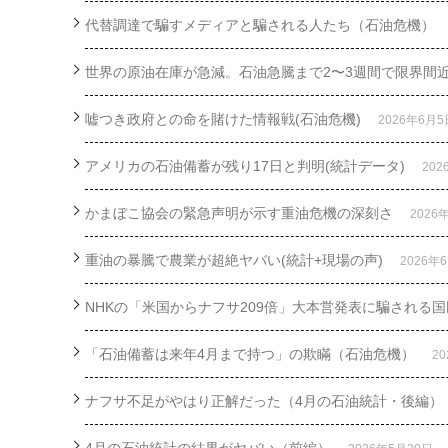
代替調達で騙すメディアと騙される人たち（石油危機）
世界の原油在庫が急減。石油急騰まで2〜3週間で限界間
嘘つき政府との命を賭けた情報戦(石油危機)
2026年6月5
アメリカの石油備蓄が残り17日と判明(統計データ)
20
かまぼこ協会の緊急声明が示す重油危機の深刻さ
2026
重油の暴騰で農業が超絶ヤバい(統計+現場の声)
2026年
NHKの「米国からナフサ209倍」大本営発表に騙される国
「石油備蓄は来年4月まで持つ」の欺瞞（石油危機）
2
ナフサ不足がやはり正解だった（4月の石油統計・後編）