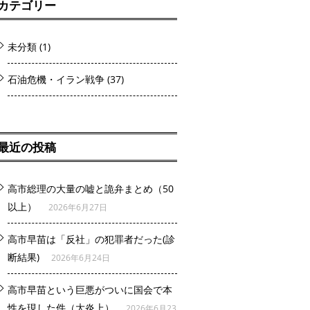
カテゴリー
未分類
(1)
石油危機・イラン戦争
(37)
最近の投稿
高市総理の大量の嘘と詭弁まとめ（50
以上）
2026年6月27日
高市早苗は「反社」の犯罪者だった(診
断結果)
2026年6月24日
高市早苗という巨悪がついに国会で本
性を現した件（大炎上）
2026年6月23