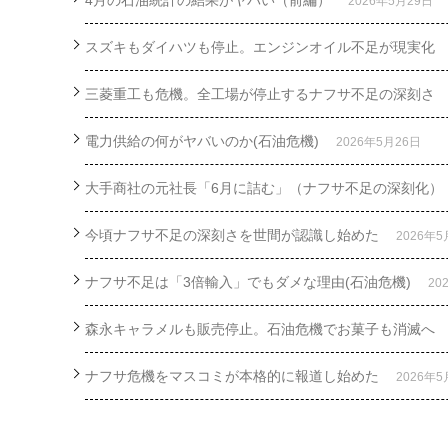
4月の石油統計の結果がヤバい（前編）
2026年5月29日
スズキもダイハツも停止。エンジンオイル不足が現実化
三菱重工も危機。全工場が停止するナフサ不足の深刻さ
電力供給の何がヤバいのか(石油危機)
2026年5月26日
大手商社の元社長「6月に詰む」（ナフサ不足の深刻化）
今頃ナフサ不足の深刻さを世間が認識し始めた
2026年5
ナフサ不足は「3倍輸入」でもダメな理由(石油危機)
20
森永キャラメルも販売停止。石油危機でお菓子も消滅へ
ナフサ危機をマスコミが本格的に報道し始めた
2026年5