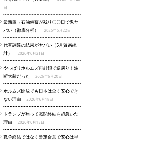
日
最新版→石油備蓄が残り〇〇日で鬼ヤ
バい（徹底分析）
2026年6月22日
代替調達の結果がヤバい（5月貿易統
計）
2026年6月21日
やっぱりホルムズ再封鎖で逆戻り！油
断大敵だった
2026年6月20日
ホルムズ開放でも日本は全く安心でき
ない理由
2026年6月19日
トランプが焦って戦闘終結を超急いだ
理由
2026年6月18日
戦争終結ではなく暫定合意で安心は早