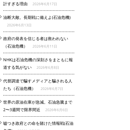
計すぎる理由
2026年6月17日
油断大敵。長期戦に備えよ(石油危機)
2026年6月13日
政府の発表を信じる者は救われない
（石油危機）
2026年6月11日
NHKは石油危機の深刻さをまともに報
道する気がない
2026年6月8日
代替調達で騙すメディアと騙される人
たち（石油危機）
2026年6月7日
世界の原油在庫が急減。石油急騰まで
2〜3週間で限界間近
2026年6月6日
嘘つき政府との命を賭けた情報戦(石油