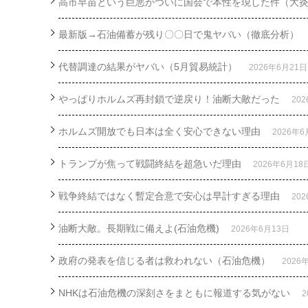
高市早苗という巨悪がついに国会で本性を現した件（大
最新版→石油備蓄が残り〇〇日で鬼ヤバい（徹底分析）
代替調達の結果がヤバい（5月貿易統計）
2026年6月21日
やっぱりホルムズ再封鎖で逆戻り！油断大敵だった
20
ホルムズ開放でも日本は全く安心できない理由
2026年6
トランプが焦って戦闘終結を超急いだ理由
2026年6月18
戦争終結ではなく暫定合意で安心は早計すぎる理由
20
油断大敵。長期戦に備えよ(石油危機)
2026年6月13日
政府の発表を信じる者は救われない（石油危機）
2026
NHKは石油危機の深刻さをまともに報道する気がない
2