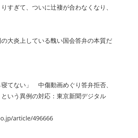
くりすぎて、ついに辻褄が合わなくなり、
回の大炎上している醜い国会答弁の本質だ
ら寝てない」 中傷動画めぐり答弁拒否、
うという異例の対応：東京新聞デジタル
o.jp/article/496666